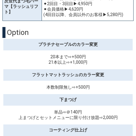
次世代まつ毛パー
⚫︎2回目・3回目▶︎4,950円
マ【ラッシュリフ
⚫︎会員価格▶︎4,620円
ト】
(4回目以降、会員以外のお客様▶︎5,280円)
Option
プラチナセーブルのカラー変更
20本まで⇨+500円
21本以上⇨+1,000円
フラットマットラッシュのカラー変更
本数制限無し⇨+500円
下まつげ
単品⇨＠140円
上まつげとセットメニューに限り付け放題⇨2,000円
コーティング仕上げ